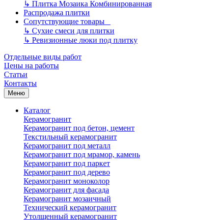
↳
Плитка Мозаика Комбинированная
Распродажа плитки
Сопутствующие товары
↳
Сухие смеси для плитки
↳
Ревизионные люки под плитку
Отдельные виды работ
Цены на работы
Статьи
Контакты
Меню
Каталог
Керамогранит
Керамогранит под бетон, цемент
Текстильный керамогранит
Керамогранит под металл
Керамогранит под мрамор, камень
Керамогранит под паркет
Керамогранит под дерево
Керамогранит моноколор
Керамогранит для фасада
Керамогранит мозаичный
Технический керамогранит
Утолщенный керамогранит