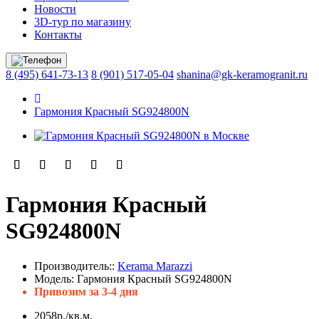
Новости
3D-тур по магазину
Контакты
8 (495) 641-73-13
8 (901) 517-05-04
shanina@gk-keramogranit.ru
Гармония Красный SG924800N
Гармония Красный
SG924800N
Производитель::
Kerama Marazzi
Модель:
Гармония Красный SG924800N
Привозим за 3-4 дня
2058р./кв.м.