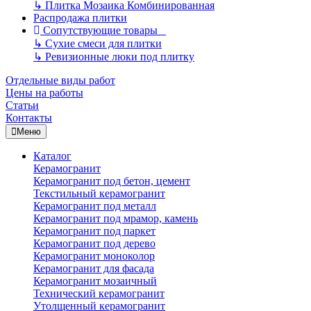
↳
Плитка Мозаика Комбинированная
Распродажа плитки
Сопутствующие товары
↳
Сухие смеси для плитки
↳
Ревизионные люки под плитку
Отдельные виды работ
Цены на работы
Статьи
Контакты
Меню
Каталог
Керамогранит
Керамогранит под бетон, цемент
Текстильный керамогранит
Керамогранит под металл
Керамогранит под мрамор, камень
Керамогранит под паркет
Керамогранит под дерево
Керамогранит моноколор
Керамогранит для фасада
Керамогранит мозаичный
Технический керамогранит
Утолщенный керамогранит