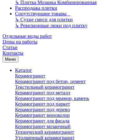
↳
Плитка Мозаика Комбинированная
Распродажа плитки
Сопутствующие товары
↳
Сухие смеси для плитки
↳
Ревизионные люки под плитку
Отдельные виды работ
Цены на работы
Статьи
Контакты
Меню
Каталог
Керамогранит
Керамогранит под бетон, цемент
Текстильный керамогранит
Керамогранит под металл
Керамогранит под мрамор, камень
Керамогранит под паркет
Керамогранит под дерево
Керамогранит моноколор
Керамогранит для фасада
Керамогранит мозаичный
Технический керамогранит
Утолщенный керамогранит