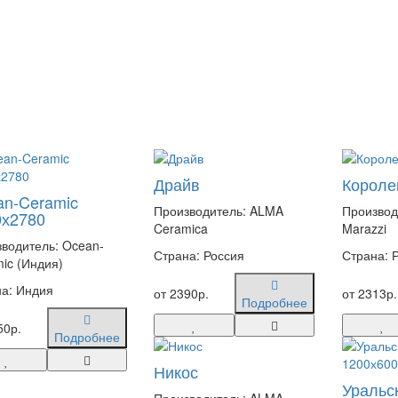
Драйв
Короле
an-Ceramic
Производитель: ALMA
Производ
0х2780
Ceramica
Marazzi
водитель: Ocean-
Страна: Россия
Страна: 
ic (Индия)
а: Индия
от 2390р.
от 2313р.
Подробнее
50р.
Подробнее
Никос
Уральс