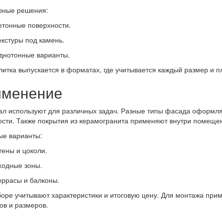
рные решения:
етонные поверхности.
екстуры под камень.
днотонные варианты.
литка выпускается в форматах, где учитывается каждый размер и 
именение
л используют для различных задач. Разные типы фасада оформля
сти. Также покрытия из керамогранита применяют внутри помеще
ые варианты:
тены и цоколи.
ходные зоны.
еррасы и балконы.
оре учитывают характеристики и итоговую цену. Для монтажа при
в и размеров.