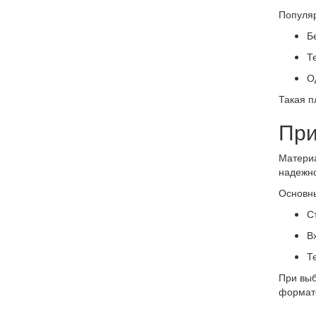
Популя
Б
Т
О
Такая п
Пр
Материа
надежно
Основн
С
В
Т
При выб
формато