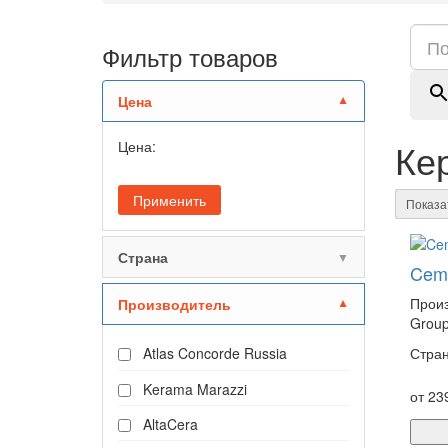
Фильтр товаров
Цена
▼
Ке
Цена:
Показа
Страна
▼
Cem
Произ
Производитель
▼
Grou
Стран
Atlas Concorde Russia
Kerama Marazzi
от 23
AltaCera