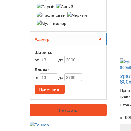
Размер
▼
Ширина:
от
до
Длина:
Урал
от
до
600
Произ
грани
Стран
Показать
от 99