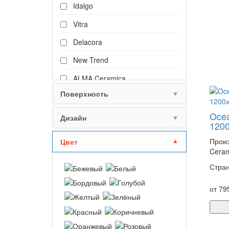
Idalgo
Vitra
Delacora
New Trend
ALMA Ceramica
Поверхность
▼
Primavera
Artkera Group
Oce
Дизайн
▼
120
Показать все
Произ
Цвет
▼
Ceram
Стран
от 79