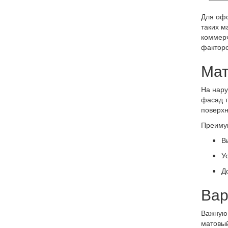
Для офо
таких м
коммерч
факторо
Мат
На нару
фасад т
поверхн
Преиму
В
У
Д
Вар
Важную 
матовы