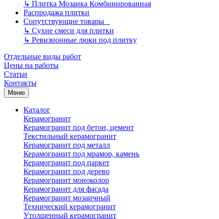
↳
Плитка Мозаика Комбинированная
Распродажа плитки
Сопутствующие товары
↳
Сухие смеси для плитки
↳
Ревизионные люки под плитку
Отдельные виды работ
Цены на работы
Статьи
Контакты
Меню
Каталог
Керамогранит
Керамогранит под бетон, цемент
Текстильный керамогранит
Керамогранит под металл
Керамогранит под мрамор, камень
Керамогранит под паркет
Керамогранит под дерево
Керамогранит моноколор
Керамогранит для фасада
Керамогранит мозаичный
Технический керамогранит
Утолщенный керамогранит