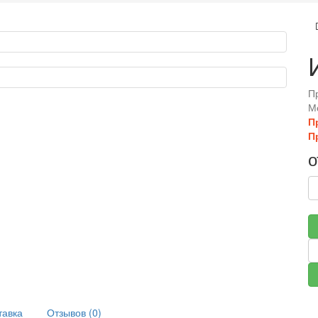
П
М
П
П
о
тавка
Отзывов (0)