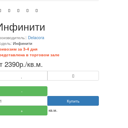
Инфинити
роизводитель::
Delacora
одель:
Инфинити
ривозим за 3-4 дня
редставлена в торговом зале
т 2390р./кв.м.
-
Купить
кв.м.
+