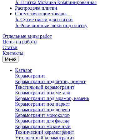
↳
Плитка Мозаика Комбинированная
Распродажа плитки
Сопутствующие товары
↳
Сухие смеси для плитки
↳
Ревизионные люки под плитку
Отдельные виды работ
Цены на работы
Статьи
Контакты
Меню
Каталог
Керамогранит
Керамогранит под бетон, цемент
Текстильный керамогранит
Керамогранит под металл
Керамогранит под мрамор, камень
Керамогранит под паркет
Керамогранит под дерево
Керамогранит моноколор
Керамогранит для фасада
Керамогранит мозаичный
Технический керамогранит
Утолщенный керамогранит