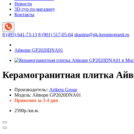
Новости
3D-тур по магазину
Контакты
8 (495) 641-73-13
8 (901) 517-05-04
shanina@gk-keramogranit.ru
Айвори GP2020DNA01
Керамогранитная плитка Ай
Производитель::
Artkera Group
Модель:
Айвори GP2020DNA01
Привозим за 3-4 дня
2590р./кв.м.