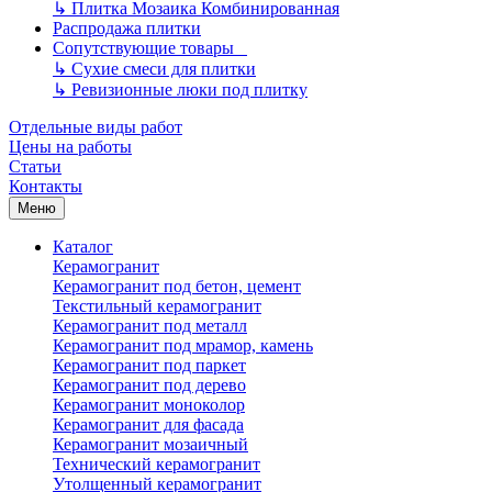
↳
Плитка Мозаика Комбинированная
Распродажа плитки
Сопутствующие товары
↳
Сухие смеси для плитки
↳
Ревизионные люки под плитку
Отдельные виды работ
Цены на работы
Статьи
Контакты
Меню
Каталог
Керамогранит
Керамогранит под бетон, цемент
Текстильный керамогранит
Керамогранит под металл
Керамогранит под мрамор, камень
Керамогранит под паркет
Керамогранит под дерево
Керамогранит моноколор
Керамогранит для фасада
Керамогранит мозаичный
Технический керамогранит
Утолщенный керамогранит