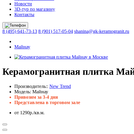
Новости
3D-тур по магазину
Контакты
8 (495) 641-73-13
8 (901) 517-05-04
shanina@gk-keramogranit.ru
Майнау
Керамогранитная плитка Ма
Производитель::
New Trend
Модель:
Майнау
Привозим за 3-4 дня
Представлена в торговом зале
от 1290р./кв.м.