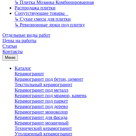
↳
Плитка Мозаика Комбинированная
Распродажа плитки
Сопутствующие товары
↳
Сухие смеси для плитки
↳
Ревизионные люки под плитку
Отдельные виды работ
Цены на работы
Статьи
Контакты
Меню
Каталог
Керамогранит
Керамогранит под бетон, цемент
Текстильный керамогранит
Керамогранит под металл
Керамогранит под мрамор, камень
Керамогранит под паркет
Керамогранит под дерево
Керамогранит моноколор
Керамогранит для фасада
Керамогранит мозаичный
Технический керамогранит
Утолщенный керамогранит