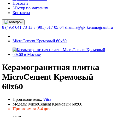
Новости
3D-тур по магазину
Контакты
8 (495) 641-73-13
8 (901) 517-05-04
shanina@gk-keramogranit.ru
MicroCement Кремовый 60x60
Керамогранитная плитка
MicroCement Кремовый
60x60
Производитель::
Vitra
Модель:
MicroCement Кремовый 60x60
Привозим за 3-4 дня