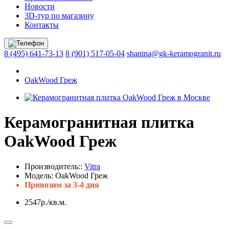
Новости
3D-тур по магазину
Контакты
8 (495) 641-73-13
8 (901) 517-05-04
shanina@gk-keramogranit.ru
OakWood Греж
Керамогранитная плитка
OakWood Греж
Производитель::
Vitra
Модель:
OakWood Греж
Привозим за 3-4 дня
2547р./кв.м.