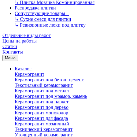
↳
Плитка Мозаика Комбинированная
Распродажа плитки
Сопутствующие товары
↳
Сухие смеси для плитки
↳
Ревизионные люки под плитку
Отдельные виды работ
Цены на работы
Статьи
Контакты
Меню
Каталог
Керамогранит
Керамогранит под бетон, цемент
Текстильный керамогранит
Керамогранит под металл
Керамогранит под мрамор, камень
Керамогранит под паркет
Керамогранит под дерево
Керамогранит моноколор
Керамогранит для фасада
Керамогранит мозаичный
Технический керамогранит
Утолщенный керамогранит