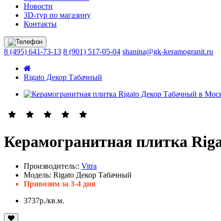
Новости
3D-тур по магазину
Контакты
8 (495) 641-73-13
8 (901) 517-05-04
shanina@gk-keramogranit.ru
Rigato Декор Табачный
Керамогранитная плитка Rig
Производитель::
Vitra
Модель:
Rigato Декор Табачный
Привозим за 3-4 дня
3737р./кв.м.