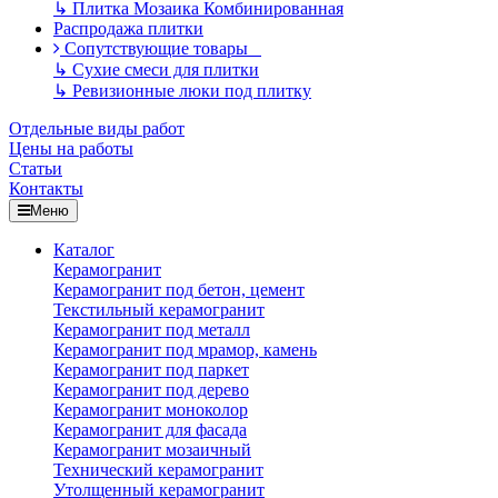
↳
Плитка Мозаика Комбинированная
Распродажа плитки
Сопутствующие товары
↳
Сухие смеси для плитки
↳
Ревизионные люки под плитку
Отдельные виды работ
Цены на работы
Статьи
Контакты
Меню
Каталог
Керамогранит
Керамогранит под бетон, цемент
Текстильный керамогранит
Керамогранит под металл
Керамогранит под мрамор, камень
Керамогранит под паркет
Керамогранит под дерево
Керамогранит моноколор
Керамогранит для фасада
Керамогранит мозаичный
Технический керамогранит
Утолщенный керамогранит