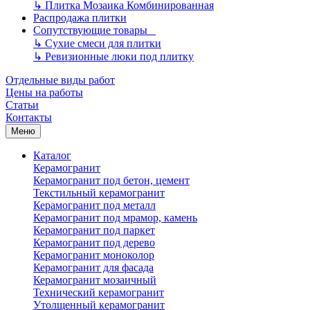
↳
Плитка Мозаика Комбинированная
Распродажа плитки
Сопутствующие товары
↳
Сухие смеси для плитки
↳
Ревизионные люки под плитку
Отдельные виды работ
Цены на работы
Статьи
Контакты
Меню
Каталог
Керамогранит
Керамогранит под бетон, цемент
Текстильный керамогранит
Керамогранит под металл
Керамогранит под мрамор, камень
Керамогранит под паркет
Керамогранит под дерево
Керамогранит моноколор
Керамогранит для фасада
Керамогранит мозаичный
Технический керамогранит
Утолщенный керамогранит