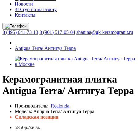
Новости
3D-тур по магазину
Контакты
8 (495) 641-73-13
8 (901) 517-05-04
shanina@gk-keramogranit.ru
Antigua Terra/ Антигуа Терра
Керамогранитная плитка
Antigua Terra/ Антигуа Терра
Производитель::
Realonda
Модель:
Antigua Terra/ Антигуа Терра
Складская позиция
5850р./кв.м.