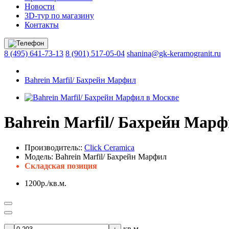
Новости
3D-тур по магазину
Контакты
8 (495) 641-73-13
8 (901) 517-05-04
shanina@gk-keramogranit.ru
Bahrein Marfil/ Бахрейн Марфил
Bahrein Marfil/ Бахрейн Мар
Производитель::
Click Ceramica
Модель:
Bahrein Marfil/ Бахрейн Марфил
Складская позиция
1200р./кв.м.
кв.м.