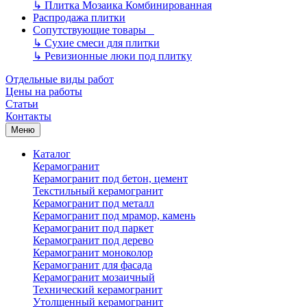
↳
Плитка Мозаика Комбинированная
Распродажа плитки
Сопутствующие товары
↳
Сухие смеси для плитки
↳
Ревизионные люки под плитку
Отдельные виды работ
Цены на работы
Статьи
Контакты
Меню
Каталог
Керамогранит
Керамогранит под бетон, цемент
Текстильный керамогранит
Керамогранит под металл
Керамогранит под мрамор, камень
Керамогранит под паркет
Керамогранит под дерево
Керамогранит моноколор
Керамогранит для фасада
Керамогранит мозаичный
Технический керамогранит
Утолщенный керамогранит