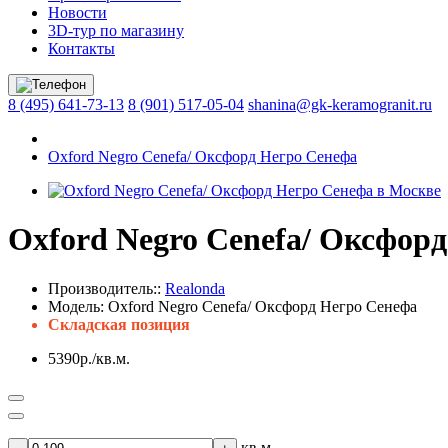
Новости
3D-тур по магазину
Контакты
8 (495) 641-73-13
8 (901) 517-05-04
shanina@gk-keramogranit.ru
Oxford Negro Cenefa/ Оксфорд Негро Сенефа
Oxford Negro Cenefa/ Оксфор
Производитель::
Realonda
Модель:
Oxford Negro Cenefa/ Оксфорд Негро Сенефа
Складская позиция
5390р./кв.м.
кв.м.