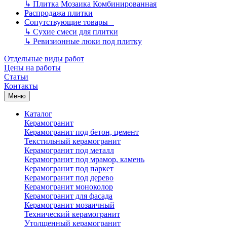
↳
Плитка Мозаика Комбинированная
Распродажа плитки
Сопутствующие товары
↳
Сухие смеси для плитки
↳
Ревизионные люки под плитку
Отдельные виды работ
Цены на работы
Статьи
Контакты
Меню
Каталог
Керамогранит
Керамогранит под бетон, цемент
Текстильный керамогранит
Керамогранит под металл
Керамогранит под мрамор, камень
Керамогранит под паркет
Керамогранит под дерево
Керамогранит моноколор
Керамогранит для фасада
Керамогранит мозаичный
Технический керамогранит
Утолщенный керамогранит