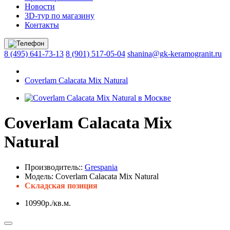
Новости
3D-тур по магазину
Контакты
8 (495) 641-73-13
8 (901) 517-05-04
shanina@gk-keramogranit.ru
Coverlam Calacata Mix Natural
Coverlam Calacata Mix
Natural
Производитель::
Grespania
Модель:
Coverlam Calacata Mix Natural
Складская позиция
10990р./кв.м.