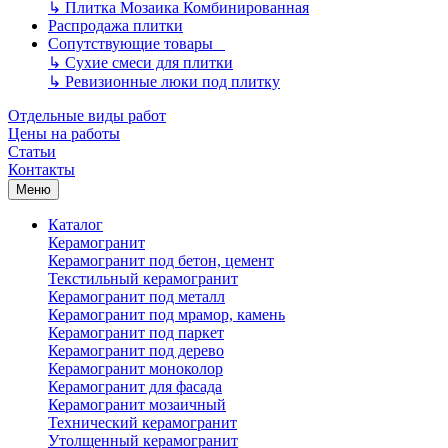
↳
Плитка Мозаика Комбинированная
Распродажа плитки
Сопутствующие товары
↳
Сухие смеси для плитки
↳
Ревизионные люки под плитку
Отдельные виды работ
Цены на работы
Статьи
Контакты
Меню
Каталог
Керамогранит
Керамогранит под бетон, цемент
Текстильный керамогранит
Керамогранит под металл
Керамогранит под мрамор, камень
Керамогранит под паркет
Керамогранит под дерево
Керамогранит моноколор
Керамогранит для фасада
Керамогранит мозаичный
Технический керамогранит
Утолщенный керамогранит