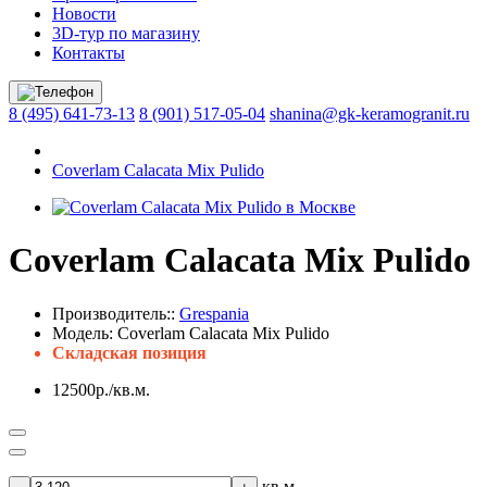
Новости
3D-тур по магазину
Контакты
8 (495) 641-73-13
8 (901) 517-05-04
shanina@gk-keramogranit.ru
Coverlam Calacata Mix Pulido
Coverlam Calacata Mix Pulido
Производитель::
Grespania
Модель:
Coverlam Calacata Mix Pulido
Складская позиция
12500р./кв.м.
кв.м.