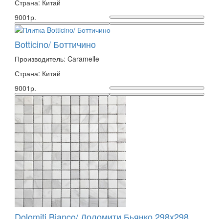
Страна: Китай
9001р.
Botticino/ Боттичино
Производитель: Caramelle
Страна: Китай
9001р.
Dolomiti Bianco/ Доломити Бьянко 298х298