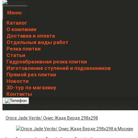
Меню
Каталог
О компании
Доставка и оплата
Отдельные виды работ
Резка плитки
Статьи
Гидроабразивная резка плитки
Изготовление ступеней и подоконников
Прямой рез плитки
Новости
3D-тур по магазину
Контакты
8 (495) 641-73-13
8 (901) 517-05-04
shanina@gk-keramogranit.ru
Onice Jade Verde/ Онис Жаде Верде 298х298