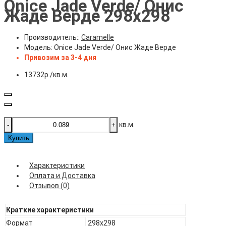
Onice Jade Verde/ Онис
Жаде Верде 298х298
Производитель::
Caramelle
Модель:
Onice Jade Verde/ Онис Жаде Верде
Привозим за 3-4 дня
13732р./кв.м.
кв.м.
-
+
Купить
Характеристики
Оплата и Доставка
Отзывов (0)
Краткие характеристики
Формат
298х298