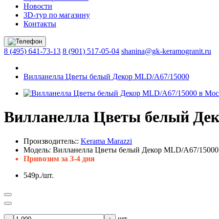
Новости
3D-тур по магазину
Контакты
8 (495) 641-73-13
8 (901) 517-05-04
shanina@gk-keramogranit.ru
Вилланелла Цветы белый Декор MLD/A67/15000
Вилланелла Цветы белый Дек
Производитель::
Kerama Marazzi
Модель:
Вилланелла Цветы белый Декор MLD/A67/15000
Привозим за 3-4 дня
549р./шт.
шт.