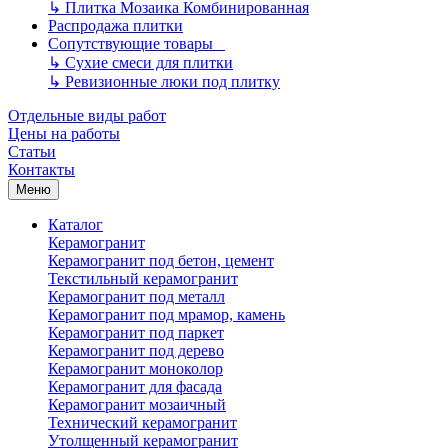
↳
Плитка Мозаика Комбинированная
Распродажа плитки
Сопутствующие товары
↳
Сухие смеси для плитки
↳
Ревизионные люки под плитку
Отдельные виды работ
Цены на работы
Статьи
Контакты
Меню
Каталог
Керамогранит
Керамогранит под бетон, цемент
Текстильный керамогранит
Керамогранит под металл
Керамогранит под мрамор, камень
Керамогранит под паркет
Керамогранит под дерево
Керамогранит моноколор
Керамогранит для фасада
Керамогранит мозаичный
Технический керамогранит
Утолщенный керамогранит